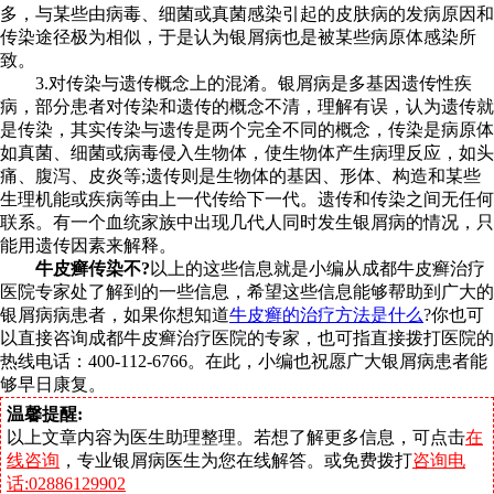
多，与某些由病毒、细菌或真菌感染引起的皮肤病的发病原因和
传染途径极为相似，于是认为银屑病也是被某些病原体感染所
致。
3.对传染与遗传概念上的混淆。银屑病是多基因遗传性疾
病，部分患者对传染和遗传的概念不清，理解有误，认为遗传就
是传染，其实传染与遗传是两个完全不同的概念，传染是病原体
如真菌、细菌或病毒侵入生物体，使生物体产生病理反应，如头
痛、腹泻、皮炎等;遗传则是生物体的基因、形体、构造和某些
生理机能或疾病等由上一代传给下一代。遗传和传染之间无任何
联系。有一个血统家族中出现几代人同时发生银屑病的情况，只
能用遗传因素来解释。
牛皮癣传染不?
以上的这些信息就是小编从成都牛皮癣治疗
医院专家处了解到的一些信息，希望这些信息能够帮助到广大的
银屑病病患者，如果你想知道
牛皮癣的治疗方法是什么
?你也可
以直接咨询成都牛皮癣治疗医院的专家，也可指直接拨打医院的
热线电话：400-112-6766。在此，小编也祝愿广大银屑病患者能
够早日康复。
温馨提醒:
以上文章内容为医生助理整理。若想了解更多信息，可点击
在
线咨询
，专业银屑病医生为您在线解答。或免费拨打
咨询电
话:02886129902