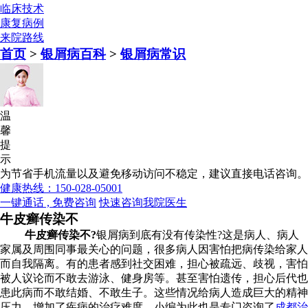
临床技术
康复病例
来院路线
首页
>
银屑病百科
>
银屑病常识
温
馨
提
示
为节省手机流量以及避免移动访问不稳定，建议直接电话咨询。
健康热线：150-028-05001
一键通话 , 免费咨询
快速咨询我院医生
牛皮癣传染不
牛皮癣传染不?
银屑病到底有没有传染性?这是病人、病人
家属及周围同事最关心的问题，很多病人因害怕把病传染给家人
而自我隔离。有的患者感到社交困难，担心被疏远、歧视，害怕
被人议论而不敢去游泳、健身房等。甚至害怕遗传，担心后代也
患此病而不敢结婚、不敢生子。这些情况给病人造成巨大的精神
压力，增加了疾病的治疗难度。小编为此也是专门咨询了
成都治