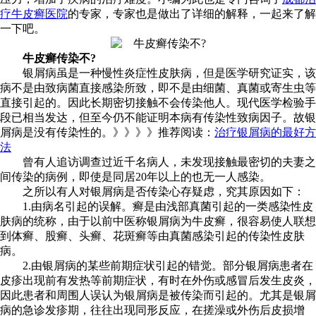
疗牛皮癣医院
的专家，专家也是做出了详细的解释，一起来了解
一下吧。
牛皮癣传染不?
银屑病虽是一种慢性炎症性皮肤病，但是医学研究证实，该
病不是由致病菌直接感染所致，即不是由细菌、真菌或寄生虫等
直接引起的。因此长期密切接触不会传染他人。现代医学检验手
段已相当发达，但至今仍不能证明本病有传染性致病因子。故银
屑病是没有传染性的。》》》》推荐阅读：
治疗银屑病的最好方
法
曾有人追访调查过近千名病人，未发现接触最密切的夫妻之
间传染的病例，即使是同居20年以上的也无一人感染。
之所以有人对银屑病是否传染心存疑虑，究其原因如下：
1.由病名引起的误解。癣是由浅部真菌引起的一类感染性皮
肤病的统称，由于以前中医称银屑病为牛皮癣，很容易使人联想
到体癣、股癣、头癣、花斑癣等由真菌感染引起的传染性皮肤
病。
2.由银屑病的某些前期症状引起的错觉。部分银屑病患者在
皮疹出现前有发热等前期症状，有时在外伤或感冒后发生皮炎，
因此患者和周围人误认为银屑病是被传染而引起的。尤其是银屑
病的急诊发疹期，往往出现同形反应，在搓澡或外伤后皮损增