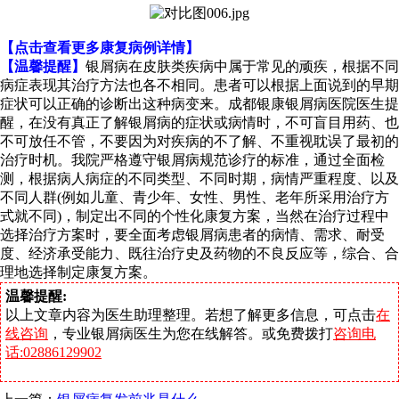
【点击查看更多康复病例详情】
【温馨提醒】
银屑病在皮肤类疾病中属于常见的顽疾，根据不同
病症表现其治疗方法也各不相同。患者可以根据上面说到的早期
症状可以正确的诊断出这种病变来。成都银康银屑病医院医生提
醒，在没有真正了解银屑病的症状或病情时，不可盲目用药、也
不可放任不管，不要因为对疾病的不了解、不重视耽误了最初的
治疗时机。我院严格遵守银屑病规范诊疗的标准，通过全面检
测，根据病人病症的不同类型、不同时期，病情严重程度、以及
不同人群(例如儿童、青少年、女性、男性、老年所采用治疗方
式就不同)，制定出不同的个性化康复方案，当然在治疗过程中
选择治疗方案时，要全面考虑银屑病患者的病情、需求、耐受
度、经济承受能力、既往治疗史及药物的不良反应等，综合、合
理地选择制定康复方案。
温馨提醒:
以上文章内容为医生助理整理。若想了解更多信息，可点击
在
线咨询
，专业银屑病医生为您在线解答。或免费拨打
咨询电
话:02886129902