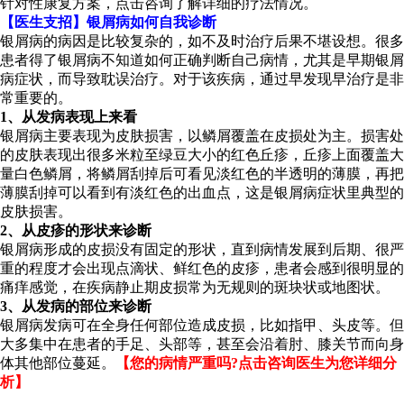
针对性康复方案，点击咨询了解详细的疗法情况。
【医生支招】银屑病如何自我诊断
银屑病的病因是比较复杂的，如不及时治疗后果不堪设想。很多
患者得了银屑病不知道如何正确判断自己病情，尤其是早期银屑
病症状，而导致耽误治疗。对于该疾病，通过早发现早治疗是非
常重要的。
1、从发病表现上来看
银屑病主要表现为皮肤损害，以鳞屑覆盖在皮损处为主。损害处
的皮肤表现出很多米粒至绿豆大小的红色丘疹，丘疹上面覆盖大
量白色鳞屑，将鳞屑刮掉后可看见淡红色的半透明的薄膜，再把
薄膜刮掉可以看到有淡红色的出血点，这是银屑病症状里典型的
皮肤损害。
2、从皮疹的形状来诊断
银屑病形成的皮损没有固定的形状，直到病情发展到后期、很严
重的程度才会出现点滴状、鲜红色的皮疹，患者会感到很明显的
痛痒感觉，在疾病静止期皮损常为无规则的斑块状或地图状。
3、从发病的部位来诊断
银屑病发病可在全身任何部位造成皮损，比如指甲、头皮等。但
大多集中在患者的手足、头部等，甚至会沿着肘、膝关节而向身
体其他部位蔓延。
【您的病情严重吗?点击咨询医生为您详细分
析】