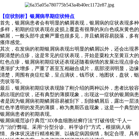
【症状剖析】银屑病早期症状特点
首先，银屑病患者会有明显的鳞屑表现，银屑病的症状表现多种
多样，初期的症状表现在皮损上覆盖有很厚的灰白色或灰黄色的
鳞屑，一般头部牛皮癣严重也很多见，并且鳞屑容易脱落，多有
瘙痒感觉。
其次，在发病的初期银屑病表现出明显的鳞屑以外，还会出现界
限清楚的点疹，这是常见的症状表现，开始是粟粒大至黄豆大的
红色点疹，银屑病初期症状还表现还随着病情的发展出现点疹会
逐渐扩大增多，严重了甚至互相融合成片，底部浸润明显，边缘
清楚，周围有炎症红晕，呈点滴状，钱币状，地图状，盘状，蛎
壳状等等。
最后，银屑病初期症状表现除了刚介绍的两种以外，患者比较容
易出现的症状，还有典型的薄膜现象，出现这一症状的银屑病患
者是因为银屑病初期鳞屑容易被刮下，刮除鳞屑后，露出一层淡
红色半透明的发亮的薄膜，称为奥斯匹兹现象，这是一个典型的
银屑病患者的初期表现。
银屑病规范诊疗典范“3D净血细胞祛癣疗法”打破传统“千人一
方”治疗弊端。采用“分型分诊、科学诊疗”方式，根据病人病
情、身体状况进行精准检测、以确定病因病情，制定合理、具有