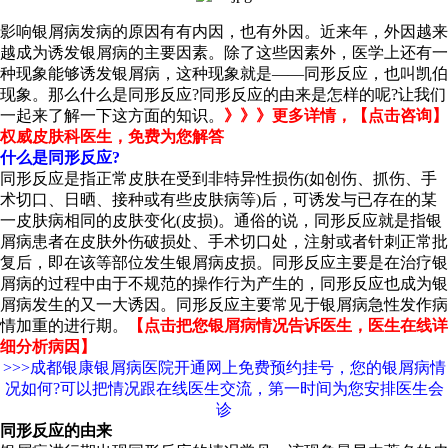
影响银屑病发病的原因有有内因，也有外因。近来年，外因越来
越成为诱发银屑病的主要因素。除了这些因素外，医学上还有一
种现象能够诱发银屑病，这种现象就是——同形反应，也叫凯伯
现象。那么什么是同形反应?同形反应的由来是怎样的呢?让我们
一起来了解一下这方面的知识。
》》》更多详情，【点击咨询】
权威皮肤科医生，免费为您解答
什么是同形反应?
同形反应是指正常皮肤在受到非特异性损伤(如创伤、抓伤、手
术切口、日晒、接种或有些皮肤病等)后，可诱发与已存在的某
一皮肤病相同的皮肤变化(皮损)。通俗的说，同形反应就是指银
屑病患者在皮肤外伤破损处、手术切口处，注射或者针刺正常批
复后，即在该等部位发生银屑病皮损。同形反应主要是在治疗银
屑病的过程中由于不规范的操作行为产生的，同形反应也成为银
屑病发生的又一大诱因。同形反应主要常见于银屑病急性发作病
情加重的进行期。
【点击把您银屑病情况告诉医生，医生在线详
细分析病因】
>>>成都银康银屑病医院开通网上免费预约挂号，您的银屑病情
况如何?可以把情况跟在线医生交流，第一时间为您安排医生会
诊
同形反应的由来