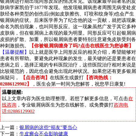
银屑病进行期出现同形反应的情况常见。该现象最早由著名的皮
肤病学家凯伯于1877年发现。他发现银屑病患者周围无病变处皮
肤经各种类型的创伤后(例如皮肤擦伤、叮咬和纹身等)也会产生
银屑病的症状。后来医学界为了纪念他的这一贡献，就把该现象
命名为凯伯现象，也叫同形反应。这一现象虽然广发于其它多种
皮肤病，但在银屑病上表现的最为明显。同形反应可引起银屑病
皮损的扩散、加重，所以银屑病患者要特别注意避免皮肤受到各
种刺激损伤。
【你被银屑病缠身了吗?点击在线医生为您诊断】
【温馨提醒】
以上就是医学上同形反应的相关介绍，希望能够对
患者有所帮助。要避免此种现象的发生，最关键的还是要患者在
患病之后，选择正规的专科医院治疗，这些医院治疗相对来说是
比较规范的，因此也会避免出现此种状况。如果您还有更多银屑
病疑问，
【点击咨询】
在线医生或拨打
【咨询热线：
02886129902】
，医生会第一时间为您解答，祝您早日康复!
温馨提醒:
以上文章内容为医生助理整理。若想了解更多信息，可点击
在
线咨询
，专业银屑病医生为您在线解答。或免费拨打
咨询电
话:02886129902
上一篇：
银屑病的这些“损友”要当心
下一篇：
牛皮癣会不会影响健康