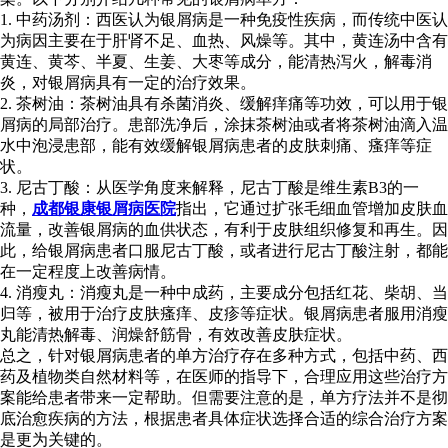
1. 中药汤剂：西医认为银屑病是一种免疫性疾病，而传统中医认
为病因主要在于肝肾不足、血热、风燥等。其中，黄连汤中含有
黄连、黄芩、半夏、生姜、大枣等成分，能清热泻火，解毒消
炎，对银屑病具有一定的治疗效果。
2. 茶树油：茶树油具有杀菌消炎、缓解痒痛等功效，可以用于银
屑病的局部治疗。患部洗净后，涂抹茶树油或者将茶树油滴入温
水中泡浸患部，能有效缓解银屑病患者的皮肤刺痛、瘙痒等症
状。
3. 尼古丁酸：从医学角度来解释，尼古丁酸是维生素B3的一
种，
成都银康银屑病医院
指出，它通过扩张毛细血管增加皮肤血
流量，改善银屑病的血供状态，有利于皮肤组织修复和再生。因
此，给银屑病患者口服尼古丁酸，或者进行尼古丁酸注射，都能
在一定程度上改善病情。
4. 消瘦丸：消瘦丸是一种中成药，主要成分包括红花、柴胡、当
归等，被用于治疗皮肤瘙痒、皮疹等症状。银屑病患者服用消瘦
丸能清热解毒、润燥舒筋骨，有效改善皮肤症状。
总之，针对银屑病患者的单方治疗存在多种方式，包括中药、西
药及植物类自然材料等，在医师的指导下，合理应用这些治疗方
案能给患者带来一定帮助。但需要注意的是，单方疗法并不是彻
底治愈疾病的方法，根据患者具体症状选择合适的综合治疗方案
是更为关键的。