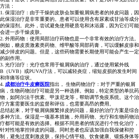
方法：
1. 保湿治疗：由于干燥的皮肤会加重银屑病患者的掉皮问题，因
此保湿治疗是非常重要的。患者可以使用含有尿素或甘油等成分
的保湿剂。此外，尝试避免使用硬质皂和沐浴露，因为它们可能
会进一步干燥皮肤。
2. 外用药物：使用局部治疗药物也是一个非常有效的治疗方法。
例如，糖皮质激素类药物、维甲酸等局部药膏，可以缓解皮疹和
减少掉皮的问题。但是，这些药物需要长期使用可能会产生一定
的副作用。
3. 光疗治疗：光疗也常用于银屑病的治疗，通过使用紫外线
B（UVB）或PUVA疗法，可以减轻炎症，缩短皮损的发生时间
和痒痛等症状。
4.
成都治疗牛皮癣医院
指出， 生物药物治疗：对于严重的银屑
病，生物药物治疗可能是另一种选择。例如，特定类型的单抗药
物，如阿尔法干扰素、甲泼尼龙等，帮助调节免疫系统。这个治
疗方案需要医生的监督和评估，也需要高昂的费用。
总结起来，对于银屑病频繁掉皮的问题，最好的治疗方案是综合
多种方法。保湿是一项基本措施，外用药物、光疗和生物药物治
疗都可能是有效的选择。根据不同患者的情况进行个性化治疗，
针对性地掌控掉皮的问题。同时患者也应该加强自我保健和控
制，避免过度刺激皮肤，保持心情平稳、饮食健康、锻炼身体等