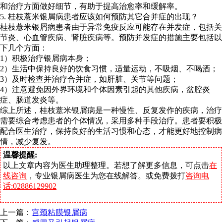
和治疗方面做好细节，有助于提高治愈率和缓解率。
5. 桂枝薏米银屑病患者应该如何预防其它合并症的出现？
桂枝薏米银屑病患者由于异常免疫反应可能存在并发症，包括关
节炎、心血管疾病、肾脏疾病等。预防并发症的措施主要包括以
下几个方面：
1）积极治疗银屑病本身；
2）生活中保持良好的饮食习惯，适量运动，不吸烟、不喝酒；
3）及时检查并治疗合并症，如肝脏、关节等问题；
4）注意避免因外界环境和个体因素引起的其他疾病，盆腔炎
症、肠道发炎等。
综上所述，桂枝薏米银屑病是一种慢性、反复发作的疾病，治疗
需要综合考虑患者的个体情况，采用多种手段治疗。患者要积极
配合医生治疗，保持良好的生活习惯和心态，才能更好地控制病
情，减少复发。
温馨提醒:
以上文章内容为医生助理整理。若想了解更多信息，可点击
在
线咨询
，专业银屑病医生为您在线解答。或免费拨打
咨询电
话:02886129902
上一篇：
宫颈粘膜银屑病