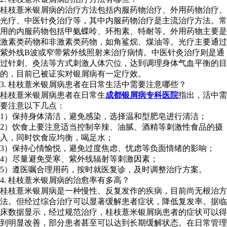
桂枝薏米银屑病的治疗方法包括内服药物治疗、外用药物治疗、
光疗、中医针灸治疗等，其中内服药物治疗是主流治疗方法。常
用的内服药物包括甲氨蝶呤、环孢素、特耐等。外用药物主要是
激素类药物和非激素类药物，如角鲨烷、煤油等。光疗主要通过
紫外线B波或窄带紫外线照射来治疗病情。中医针灸治疗则是通
过针刺、灸法等方式刺激人体穴位，达到调理身体气血平衡的目
的，目前已被证实对银屑病有一定疗效。
3. 桂枝薏米银屑病患者在日常生活中需要注意哪些？
桂枝薏米银屑病患者在日常生
成都银屑病专科医院
指出，活中需
要注意以下几点：
1）保持身体清洁，避免感染，选择温和型肥皂进行清洁；
2）饮食上要注意适当控制辛辣、油腻、酒精等刺激性食品的摄
入，同时饮食应均衡，喝足水；
3）保持心情愉悦，避免过度焦虑、忧虑等负面情绪的影响；
4）尽量避免受寒、紫外线辐射等刺激因素；
5）遵医嘱合理用药，按时就医复诊，及时调整治疗方案。
4. 桂枝薏米银屑病的治愈率有多高？
桂枝薏米银屑病是一种慢性、反复发作的疾病，目前尚无根治方
法。但经过综合治疗可以显著缓解患者症状，降低复发率。据临
床数据显示，经过规范治疗，桂枝薏米银屑病患者的症状可以得
到明显改善，部分患者甚至可以达到长期缓解状态。在日常管理