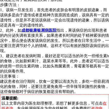
步骤/方法：
1、该病一旦发生后，首先患者的皮肤会有明显的皮损迹象，而
该病多是由于遗传或者是精神方面原因造成的，该病具有一定的
遗传性，但是并不是说该病就一定会出现遗传的迹象，所以该病
还是具有一定的遗传性的。
2、此外，如
成都银康银屑病医院
指出，果该病症的出现和患者
的内分泌失调有直接关系，如果患者长时间的处于精神紧张的情
况中，那么便会诱发该病症的发生。所以患者在日常生活中，一
定要注意调节好个人的情绪。这样才可以有效的预防该病症的出
现。
3、建议患者在发病时期，最好还是可以适当的补充一些维生素b
的食物，比如新鲜果汁、蔬菜水果等等。此外，患者还可以适当
的使用一些抗生素药物，比如头孢菌素类，青霉素等都具有一定
的抗病毒作用。
注意事项：
建议患者在治疗期间，饮食一定要以清淡为主，多吃一些容易消
化的食物，同时，还要注意避免食用一些辛辣等刺激性的食物，
这些食物都对于病症的恢复都是没有帮助的。
温馨提醒:
以上文章内容为医生助理整理。若想了解更多信息，可点击
在
线咨询
，专业银屑病医生为您在线解答。或免费拨打
咨询电