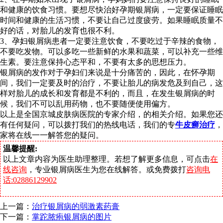
和健康的饮食习惯。要想尽快治好孕期银屑病，一定要保证睡眠
时间和健康的生活习惯，不要让自己过度疲劳。如果睡眠质量不
好的话，对胎儿的发育也很不利。
3、孕妇银屑病患者一定要注意饮食，不要吃过于辛辣的食物，
不要吃发物。可以多吃一些新鲜的水果和蔬菜，可以补充一些维
生素。要注意保持心态平和，不要有太多的思想压力。
银屑病的发作对于孕妇们来说是十分痛苦的，因此，在怀孕期
间，我们一定要及时的治疗，不要让胎儿的病发危及到自己，这
样对胎儿的成长和发育都是不利的，而且，在发生银屑病的时
候，我们不可以乱用药物，也不要随便使用偏方。
以上是全国京城皮肤病医院的专家介绍，的相关介绍。如果您还
有任何疑问，可以拨打我们的热线电话，我们的专
牛皮癣治疗
，
家将在线一一解答您的疑问。
温馨提醒:
以上文章内容为医生助理整理。若想了解更多信息，可点击
在
线咨询
，专业银屑病医生为您在线解答。或免费拨打
咨询电
话:02886129902
上一篇：
治疗银屑病的弱激素药膏
下一篇：
掌跎脓疱银屑病的图片