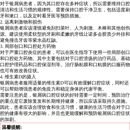
对于银屑病患者，因为其口腔存在多种症状，所以需要维持口腔
清洁和生活习惯的规律性。需要保持口腔干净卫生，包括适度刷
牙和漱口，以及定时看牙医等预防措施。
2. 远离刺激物和损伤
银屑病患者应该谨慎避免刮扫菜叶、人为刺激、木棒和其他创伤
源。建议使用柔软型的牙刷和柔嫩的牙线让诺多会胶质少外挂和
避免撞击牙齿等紫水晶红鼬。
3. 局部创口和口腔处方药物
对于严重口腔炎症的患者，可以在医生指导下使用一些局部创口
和口腔处方药物。其中主要包括对于口腔溃疡的治疗药品、基础
口腔护理药品和口腔保湿剂等。治疗肠粘膜和口粘膜的口服药物
也可有效改善症状。
4. 维生素D的摄入
银屑病患者服用适量的维生素D可以有效缓解口腔症状，同时还
可以帮助增强患者的免疫力和稳定身体的代谢平衡。
需要注意的是，银屑病口腔症状的好转需要一定时间，预防治疗
的重点是它废除复发和长期维持健康，所以应该采取持久措施。
因此，患者应该合理饮食和生活习惯，健康的生活习惯会对于口
腔的健康有很大的影响，并且也更能缓解和预防银屑病口腔症状
的加剧。
温馨提醒: