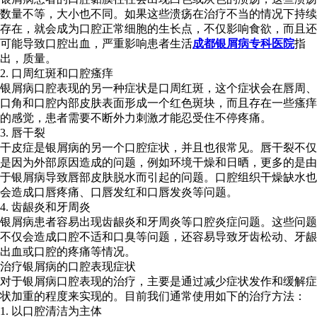
数量不等，大小也不同。如果这些溃疡在治疗不当的情况下持续
存在，就会成为口腔正常细胞的生长点，不仅影响食欲，而且还
可能导致口腔出血，严重影响患者生活
成都银屑病专科医院
指
出，质量。
2. 口周红斑和口腔瘙痒
银屑病口腔表现的另一种症状是口周红斑，这个症状会在唇周、
口角和口腔内部皮肤表面形成一个红色斑块，而且存在一些瘙痒
的感觉，患者需要不断外力刺激才能忍受住不停疼痛。
3. 唇干裂
干皮症是银屑病的另一个口腔症状，并且也很常见。唇干裂不仅
是因为外部原因造成的问题，例如环境干燥和日晒，更多的是由
于银屑病导致唇部皮肤脱水而引起的问题。口腔组织干燥缺水也
会造成口唇疼痛、口唇发红和口唇发炎等问题。
4. 齿龈炎和牙周炎
银屑病患者容易出现齿龈炎和牙周炎等口腔炎症问题。这些问题
不仅会造成口腔不适和口臭等问题，还容易导致牙齿松动、牙龈
出血或口腔的疼痛等情况。
治疗银屑病的口腔表现症状
对于银屑病口腔表现的治疗，主要是通过减少症状发作和缓解症
状加重的程度来实现的。目前我们通常使用如下的治疗方法：
1. 以口腔清洁为主体